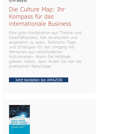
Erin Meyer
Die Culture Map: Ihr
Kompass für das
internationale Business
Eine gute Kombination aus Theorie und
Geschäftspraxis, klar strukturiert und
angenehm zu lesen. Nützliche Tipps
und Strategien für den Umgang mit
Menschen aus verschiedenen
Kulturkreisen. Wenn Sie Hofstede
gelesen haben, dann finden Sie hier die
praktischen Ratschläge.
Jetzt bestellen bei AMAZON