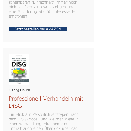
scheinbaren "Einfachheit" immer noch
nicht einfach zu bewerkstelligen und
eine Fortbildung wird für Interessierte
empfohlen.
Jetzt bestellen bei AMAZON
Georg Dauth
Professionell Verhandeln mit
DiSG
Ein Blick auf Persönlichkeitstypen nach
dem DiSG-Modell und wie man diese in
einer Verhandlung erkennen kann.
Enthält auch einen Überblick über das