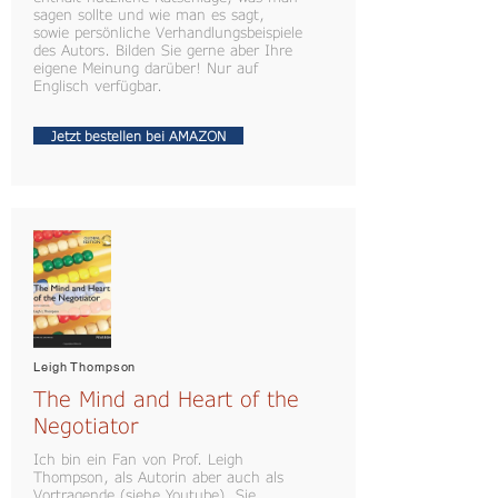
sagen sollte und wie man es sagt,
sowie persönliche Verhandlungsbeispiele
des Autors. Bilden Sie gerne aber Ihre
eigene Meinung darüber! Nur auf
Englisch verfügbar.
Jetzt bestellen bei AMAZON
Leigh Thompson
The Mind and Heart of the
Negotiator
Ich bin ein Fan von Prof. Leigh
Thompson, als Autorin aber auch als
Vortragende (siehe Youtube). Sie