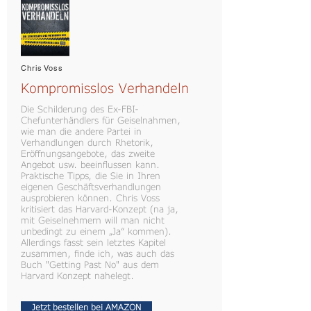
Chris Voss
Kompromisslos Verhandeln
Die Schilderung des Ex-FBI-
Chefunterhändlers für Geiselnahmen,
wie man die andere Partei in
Verhandlungen durch Rhetorik,
Eröffnungsangebote, das zweite
Angebot usw. beeinflussen kann.
Praktische Tipps, die Sie in Ihren
eigenen Geschäftsverhandlungen
ausprobieren können. Chris Voss
kritisiert das Harvard-Konzept (na ja,
mit Geiselnehmern will man nicht
unbedingt zu einem „Ja“ kommen).
Allerdings fasst sein letztes Kapitel
zusammen, finde ich, was auch das
Buch "Getting Past No" aus dem
Harvard Konzept nahelegt.
Jetzt bestellen bei AMAZON