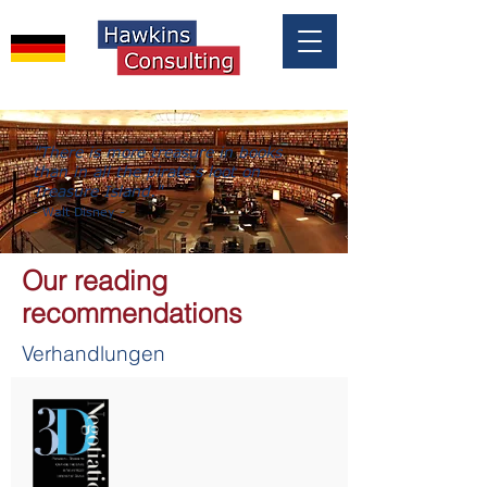
"There is more treasure in books
than in all the pirate's loot on
Treasure Island."
-
Walt Disney
-
Our reading
recommendations
Verhandlungen