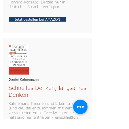
Harvard-Konzept. Derzeit nur in
deutscher Sprache verfügbar.
Jetzt bestellen bei AMAZON
Daniel Kahnemann
Schnelles Denken, langsames
Denken
Kahnemans Theorien und Erkenntnisse
(und die, die er zusammen mit dem
verstorbenen Amos Tversky entwickelt
hat) sind hier enthalten - einschließlich
des Framing-Effekts, unserer
Einstellung zu Risiko, dem Gesetz der