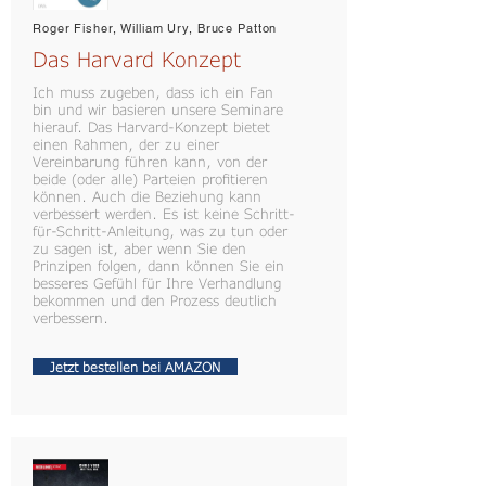
Roger Fisher, William Ury, Bruce Patton
Das Harvard Konzept
Ich muss zugeben, dass ich ein Fan
bin und wir basieren unsere Seminare
hierauf. Das Harvard-Konzept bietet
einen Rahmen, der zu einer
Vereinbarung führen kann, von der
beide (oder alle) Parteien profitieren
können. Auch die Beziehung kann
verbessert werden. Es ist keine Schritt-
für-Schritt-Anleitung, was zu tun oder
zu sagen ist, aber wenn Sie den
Prinzipen folgen, dann können Sie ein
besseres Gefühl für Ihre Verhandlung
bekommen und den Prozess deutlich
verbessern.
Jetzt bestellen bei AMAZON