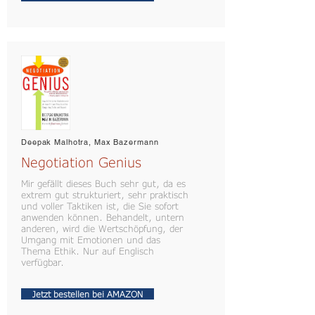
Deepak Malhotra, Max Bazermann
Negotiation Genius
Mir gefällt dieses Buch sehr gut, da es
extrem gut strukturiert, sehr praktisch
und voller Taktiken ist, die Sie sofort
anwenden können. Behandelt, untern
anderen, wird die Wertschöpfung, der
Umgang mit Emotionen und das
Thema Ethik. Nur auf Englisch
verfügbar.
Jetzt bestellen bei AMAZON