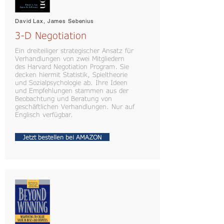
David Lax, James Sebenius
3-D Negotiation
Ein dreiteiliger strategischer Ansatz für
Verhandlungen von zwei Mitgliedern
des Harvard Negotiation Program. Sie
decken hiermit Statistik, Spieltheorie
und Sozialpsychologie ab. Ihre Ideen
und Empfehlungen stammen aus der
Beobachtung und Beratung von
geschäftlichen Verhandlungen. Nur auf
Englisch verfügbar.
Jetzt bestellen bei AMAZON