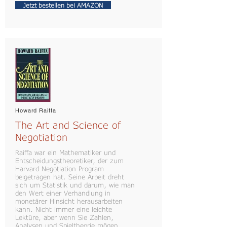
Jetzt bestellen bei AMAZON
Howard Raiffa
The Art and Science of
Negotiation
Raiffa war ein Mathematiker und
Entscheidungstheoretiker, der zum
Harvard Negotiation Program
beigetragen hat. Seine Arbeit dreht
sich um Statistik und darum, wie man
den Wert einer Verhandlung in
monetärer Hinsicht herausarbeiten
kann. Nicht immer eine leichte
Lektüre, aber wenn Sie Zahlen,
Analysen und Spieltheorie mögen,